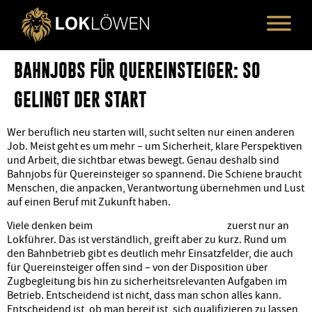
BAHNJOBS FÜR QUEREINSTEIGER: SO
GELINGT DER START
Wer beruflich neu starten will, sucht selten nur einen anderen
Job. Meist geht es um mehr – um Sicherheit, klare Perspektiven
und Arbeit, die sichtbar etwas bewegt. Genau deshalb sind
Bahnjobs für Quereinsteiger so spannend. Die Schiene braucht
Menschen, die anpacken, Verantwortung übernehmen und Lust
auf einen Beruf mit Zukunft haben.
Viele denken beim
Einstieg in die Bahnbranche
zuerst nur an
Lokführer. Das ist verständlich, greift aber zu kurz. Rund um
den Bahnbetrieb gibt es deutlich mehr Einsatzfelder, die auch
für Quereinsteiger offen sind – von der Disposition über
Zugbegleitung bis hin zu sicherheitsrelevanten Aufgaben im
Betrieb. Entscheidend ist nicht, dass man schon alles kann.
Entscheidend ist, ob man bereit ist, sich qualifizieren zu lassen