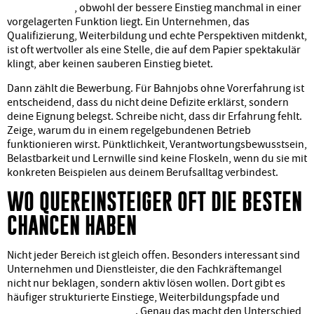
oder Leitstelle
, obwohl der bessere Einstieg manchmal in einer
vorgelagerten Funktion liegt. Ein Unternehmen, das
Qualifizierung, Weiterbildung und echte Perspektiven mitdenkt,
ist oft wertvoller als eine Stelle, die auf dem Papier spektakulär
klingt, aber keinen sauberen Einstieg bietet.
Dann zählt die Bewerbung. Für Bahnjobs ohne Vorerfahrung ist
entscheidend, dass du nicht deine Defizite erklärst, sondern
deine Eignung belegst. Schreibe nicht, dass dir Erfahrung fehlt.
Zeige, warum du in einem regelgebundenen Betrieb
funktionieren wirst. Pünktlichkeit, Verantwortungsbewusstsein,
Belastbarkeit und Lernwille sind keine Floskeln, wenn du sie mit
konkreten Beispielen aus deinem Berufsalltag verbindest.
WO QUEREINSTEIGER OFT DIE BESTEN
CHANCEN HABEN
Nicht jeder Bereich ist gleich offen. Besonders interessant sind
Unternehmen und Dienstleister, die den Fachkräftemangel
nicht nur beklagen, sondern aktiv lösen wollen. Dort gibt es
häufiger strukturierte Einstiege, Weiterbildungspfade und
begleitete Qualifizierungen
. Genau das macht den Unterschied